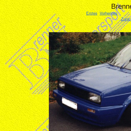
Brenne
Erstes
Vorheriges
Zurüc