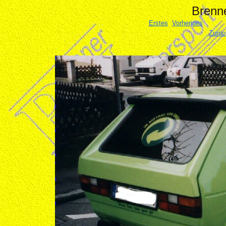
Brenne
Erstes
Vorheriges
Zurüc