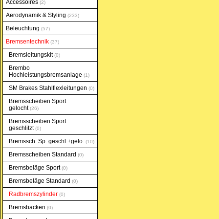
Accessoires
2
Aerodynamik & Styling
233
Beleuchtung
57
Bremsentechnik
37
Bremsleitungskit
0
Brembo
Hochleistungsbremsanlage
1
SM Brakes Stahlflexleitungen
0
Bremsscheiben Sport
gelocht
26
Bremsscheiben Sport
geschlitzt
0
Bremssch. Sp. geschl.+gelo.
10
Bremsscheiben Standard
0
Bremsbeläge Sport
0
Bremsbeläge Standard
0
Radbremszylinder
0
Bremsbacken
0