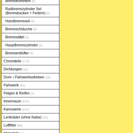
Bremstrommeln
0
Radbremszylinder Set
(Bremsbacken + Federn)
0
Handbremsseil
0
Bremsschläuche
0
Bremssättel
0
Hauptbremszylinder
0
Bremsentlüfter
0
Chromteile
173
Dichtungen
11
Dom- / Fahrwerksstreben
28
Fahrwerk
41
Felgen & Reifen
1
Innenraum
153
Karosserie
112
Lenkräder (ohne Nabe)
25
Luftfilter
68