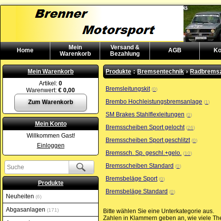
Mein
Versand &
Home
AGB
Ko
Warenkorb
Bezahlung
Mein Warenkorb
Produkte
:
Bremsentechnik
›
Radbremsz
Artikel:
0
Bremsleitungskit
0
Warenwert:
€ 0,00
Brembo Hochleistungsbremsanlage
Zum Warenkorb
1
SM Brakes Stahlflexleitungen
0
Mein Konto
Bremsscheiben Sport gelocht
26
Willkommen Gast!
Bremsscheiben Sport geschlitzt
0
Einloggen
Bremssch. Sp. geschl.+gelo.
10
Bremsscheiben Standard
0
Bremsbeläge Sport
0
Produkte
Bremsbeläge Standard
0
Neuheiten
6
Abgasanlagen
171
Bitte wählen Sie eine Unterkategorie aus.
Zahlen in Klammern geben an, wie viele The