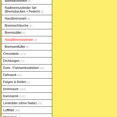
Bremstrommeln
0
Radbremszylinder Set
(Bremsbacken + Federn)
0
Handbremsseil
0
Bremsschläuche
0
Bremssättel
0
Hauptbremszylinder
0
Bremsentlüfter
0
Chromteile
173
Dichtungen
11
Dom- / Fahrwerksstreben
28
Fahrwerk
41
Felgen & Reifen
1
Innenraum
153
Karosserie
112
Lenkräder (ohne Nabe)
25
Luftfilter
68