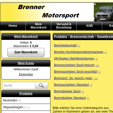
Mein
Versand &
Home
AGB
Ko
Warenkorb
Bezahlung
Mein Warenkorb
Produkte
:
Bremsentechnik
›
Hauptbrem
Artikel:
0
Bremsleitungskit
0
Warenwert:
€ 0,00
Brembo Hochleistungsbremsanlage
Zum Warenkorb
1
SM Brakes Stahlflexleitungen
0
Mein Konto
Bremsscheiben Sport gelocht
26
Willkommen Gast!
Bremsscheiben Sport geschlitzt
0
Einloggen
Bremssch. Sp. geschl.+gelo.
10
Bremsscheiben Standard
0
Bremsbeläge Sport
0
Produkte
Bremsbeläge Standard
0
Neuheiten
6
Abgasanlagen
171
Bitte wählen Sie eine Unterkategorie aus.
Zahlen in Klammern geben an, wie viele The