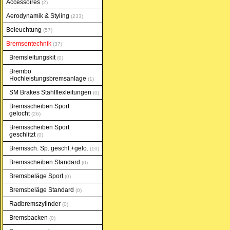
Accessoires
2
Aerodynamik & Styling
233
Beleuchtung
57
Bremsentechnik
37
Bremsleitungskit
0
Brembo
Hochleistungsbremsanlage
1
SM Brakes Stahlflexleitungen
0
Bremsscheiben Sport
gelocht
26
Bremsscheiben Sport
geschlitzt
0
Bremssch. Sp. geschl.+gelo.
10
Bremsscheiben Standard
0
Bremsbeläge Sport
0
Bremsbeläge Standard
0
Radbremszylinder
0
Bremsbacken
0