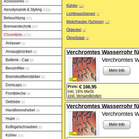
Accessoires
2
Kühler
12
Aerodynamik & Styling
233
Lichtmaschienen
7
Beleuchtung
57
Motorhaube (Schloss)
18
Bremsentechnik
37
Öldeckel
3
Chromteile
173
Ölmeßstab
2
Anlasser
1
Verchromtes Wasserrohr für
Ansaugbrücken
6
Verchromtes Wa
Batterie - Cap
3
Benzinfilter
2
Mehr Info
Bremskraftverstärker
4
Domcaps
5
€ 166,95
Preis:
inkl. 19% MwSt.
Frontbleche
4
zzgl. Versandkosten
Getriebe
1
Verchromtes Wasserrohr fü
Handbremshebel
2
Verchromtes Wa
Hupe
1
Mehr Info
Kotfügelschrauben
2
Kühler
12