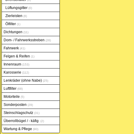
Lüftungsgitter
0
Zierleisten
8
Ölfilter
1
Dichtungen
11
Dom- / Fahrwerksstreben
28
Fahrwerk
41
Felgen & Reifen
1
Innenraum
153
Karosserie
112
Lenkräder (ohne Nabe)
25
Luftfilter
68
Motorteile
5
Sonderposten
29
Steinschlagschutz
31
Überrollbügel / - käfig
2
Wartung & Pflege
90