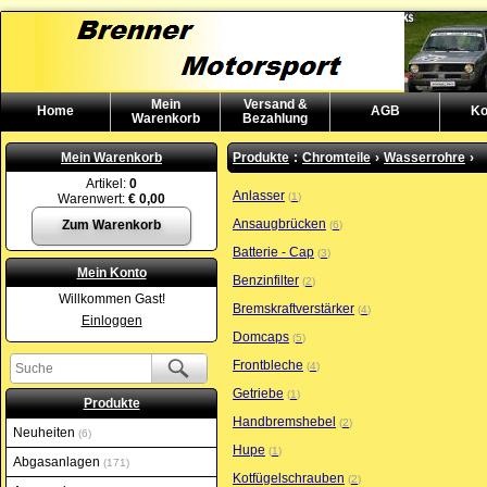
Mein
Versand &
Home
AGB
Ko
Warenkorb
Bezahlung
Mein Warenkorb
Produkte
:
Chromteile
›
Wasserrohre
›
Artikel:
0
Anlasser
1
Warenwert:
€ 0,00
Ansaugbrücken
Zum Warenkorb
6
Batterie - Cap
3
Mein Konto
Benzinfilter
2
Willkommen Gast!
Bremskraftverstärker
4
Einloggen
Domcaps
5
Frontbleche
4
Getriebe
1
Produkte
Handbremshebel
2
Neuheiten
6
Hupe
1
Abgasanlagen
171
Kotfügelschrauben
2