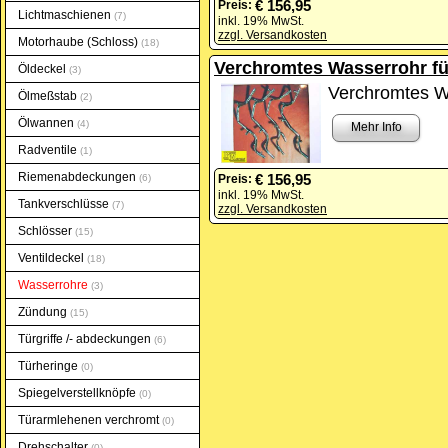
€ 156,95
Preis:
Lichtmaschienen
7
inkl. 19% MwSt.
zzgl. Versandkosten
Motorhaube (Schloss)
18
Verchromtes Wasserrohr für
Öldeckel
3
Verchromtes Wa
Ölmeßstab
2
Ölwannen
4
Mehr Info
Radventile
1
Riemenabdeckungen
€ 156,95
Preis:
6
inkl. 19% MwSt.
Tankverschlüsse
7
zzgl. Versandkosten
Schlösser
15
Ventildeckel
18
Wasserrohre
3
Zündung
15
Türgriffe /- abdeckungen
6
Türheringe
0
Spiegelverstellknöpfe
0
Türarmlehenen verchromt
0
Drehschalter
0