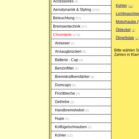
Accessoires
2
Kühler
12
Aerodynamik & Styling
233
Lichtmaschie
Beleuchtung
57
Motorhaube (
Bremsentechnik
37
Öldeckel
3
Chromteile
173
Ölmeßstab
2
Anlasser
1
Bitte wählen S
Ansaugbrücken
6
Zahlen in Klam
Batterie - Cap
3
Benzinfilter
2
Bremskraftverstärker
4
Domcaps
5
Frontbleche
4
Getriebe
1
Handbremshebel
2
Hupe
1
Kotfügelschrauben
2
Kühler
12