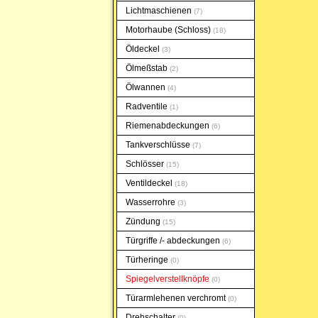
Lichtmaschienen
7
Motorhaube (Schloss)
18
Öldeckel
3
Ölmeßstab
2
Ölwannen
4
Radventile
1
Riemenabdeckungen
6
Tankverschlüsse
7
Schlösser
15
Ventildeckel
18
Wasserrohre
3
Zündung
15
Türgriffe /- abdeckungen
6
Türheringe
0
Spiegelverstellknöpfe
0
Türarmlehenen verchromt
0
Drehschalter
0