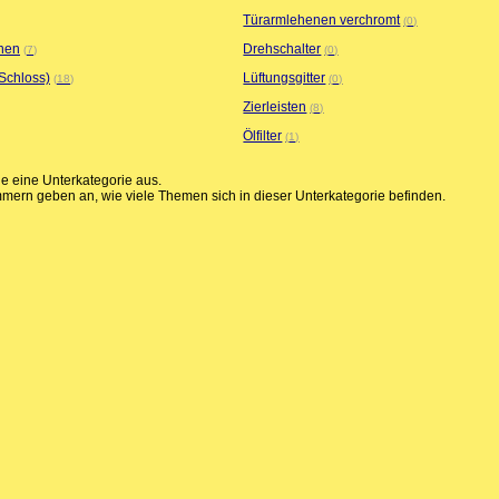
Türarmlehenen verchromt
0
nen
Drehschalter
7
0
Schloss)
Lüftungsgitter
18
0
Zierleisten
8
Ölfilter
1
ie eine Unterkategorie aus.
mern geben an, wie viele Themen sich in dieser Unterkategorie befinden.