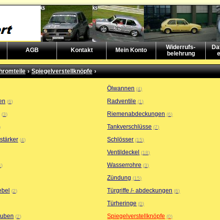
Widerrufs-
Da
AGB
Kontakt
Mein Konto
belehrung
e
hromteile
›
Spiegelverstellknöpfe
›
Ölwannen
4
en
Radventile
6
1
Riemenabdeckungen
3
6
Tankverschlüsse
7
stärker
Schlösser
4
15
Ventildeckel
18
Wasserrohre
4
3
Zündung
15
bel
Türgriffe /- abdeckungen
2
6
Türheringe
0
auben
Spiegelverstellknöpfe
2
0