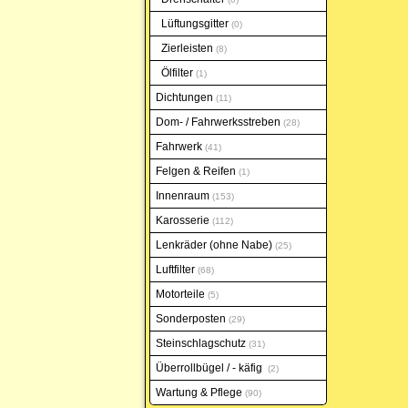
Lüftungsgitter
0
Zierleisten
8
Ölfilter
1
Dichtungen
11
Dom- / Fahrwerksstreben
28
Fahrwerk
41
Felgen & Reifen
1
Innenraum
153
Karosserie
112
Lenkräder (ohne Nabe)
25
Luftfilter
68
Motorteile
5
Sonderposten
29
Steinschlagschutz
31
Überrollbügel / - käfig
2
Wartung & Pflege
90