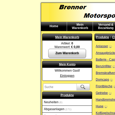
Mein
Versand &
Home
Warenkorb
Bezahlung
Mein Warenkorb
Produkte
:
C
Artikel:
0
Anlasser
1
Warenwert:
€ 0,00
Ansaugbrück
Zum Warenkorb
Batterie - Cap
Mein Konto
Benzinfilter
2
Willkommen Gast!
Bremskraftver
Einloggen
Domcaps
5
Frontbleche
Getriebe
1
Produkte
Handbremshe
Neuheiten
6
Hupe
1
Abgasanlagen
171
Kotfügelschr