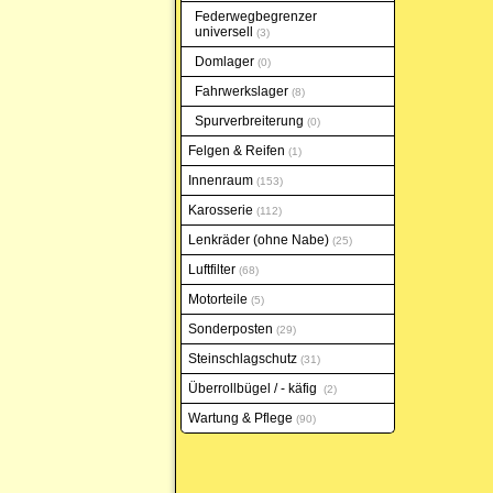
Federwegbegrenzer
universell
3
Domlager
0
Fahrwerkslager
8
Spurverbreiterung
0
Felgen & Reifen
1
Innenraum
153
Karosserie
112
Lenkräder (ohne Nabe)
25
Luftfilter
68
Motorteile
5
Sonderposten
29
Steinschlagschutz
31
Überrollbügel / - käfig
2
Wartung & Pflege
90