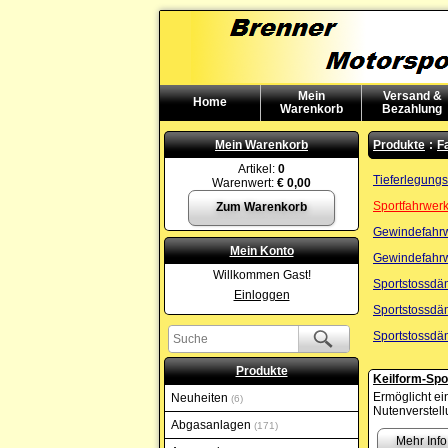
Mein
Versand &
Home
Warenkorb
Bezahlung
Mein Warenkorb
Produkte
:
F
Artikel:
0
Tieferlegung
Warenwert:
€ 0,00
Sportfahrwer
Zum Warenkorb
Gewindefahr
Mein Konto
Gewindefahr
Willkommen Gast!
Sportstossdä
Einloggen
Sportstossdä
Sportstossdä
Produkte
Keilform-Spo
Ermöglicht e
Neuheiten
6
Nutenverstell
Abgasanlagen
171
Mehr Info