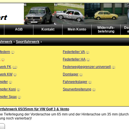
Widerrufs-
Da
AGB
Kontakt
Mein Konto
belehrung
e
ahrwerk
›
Sportfahrwerk
›
sfedern
Federteller VA
7
0
k
Federteller HA
2
1
werk FK
Federwegbegrenzer universell
10
3
werk KW
Domlager
0
0
mpfer
Fahrwerkslager
0
8
mpfer Koni
Spurverbreiterung
8
0
mpfer Spax
2
rtfahrwerk 65/35mm für VW Golf 3 & Vento
ine Tieferlegung der Vorderachse um 65 mm und der Hinterachse um 35 mm (durch
ung noch variierbar)!