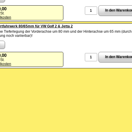
9,00
St.
dkosten
rtfahrwerk 80/65mm für VW Golf 2 & Jetta 2
ine Tieferlegung der Vorderachse um 80 mm und der Hinterachse um 65 mm (durch
ung noch variierbar)!
9,00
St.
dkosten