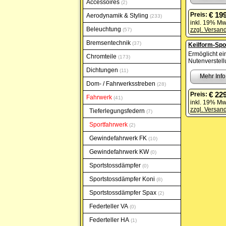
Accessoires
2
€ 19
Preis:
Aerodynamik & Styling
233
inkl. 19% Mw
Beleuchtung
zzgl. Versan
57
Bremsentechnik
37
Keilform-Spo
Ermöglicht e
Chromteile
173
Nutenverstell
Dichtungen
11
Mehr Info
Dom- / Fahrwerksstreben
28
€ 22
Preis:
Fahrwerk
41
inkl. 19% Mw
zzgl. Versan
Tieferlegungsfedern
7
Sportfahrwerk
2
Gewindefahrwerk FK
10
Gewindefahrwerk KW
0
Sportstossdämpfer
0
Sportstossdämpfer Koni
8
Sportstossdämpfer Spax
2
Federteller VA
0
Federteller HA
1