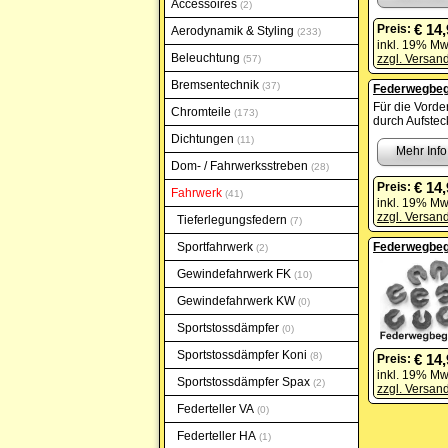
Accessoires
2
€ 14
Preis:
Aerodynamik & Styling
233
inkl. 19% Mw
Beleuchtung
zzgl. Versan
57
Bremsentechnik
37
Federwegbeg
Für die Vorde
Chromteile
173
durch Aufstec
Dichtungen
11
Mehr Info
Dom- / Fahrwerksstreben
28
€ 14
Preis:
Fahrwerk
41
inkl. 19% Mw
zzgl. Versan
Tieferlegungsfedern
7
Sportfahrwerk
Federwegbeg
2
Gewindefahrwerk FK
10
Gewindefahrwerk KW
0
Sportstossdämpfer
0
Sportstossdämpfer Koni
8
€ 14
Preis:
inkl. 19% Mw
Sportstossdämpfer Spax
2
zzgl. Versan
Federteller VA
0
Federteller HA
1