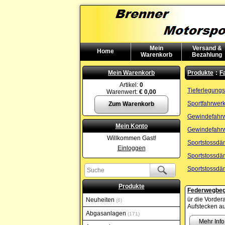
Mein
Versand &
Home
Warenkorb
Bezahlung
Mein Warenkorb
Produkte
:
F
Artikel:
0
Tieferlegung
Warenwert:
€ 0,00
Sportfahrwer
Zum Warenkorb
Gewindefahr
Mein Konto
Gewindefahr
Willkommen Gast!
Sportstossdä
Einloggen
Sportstossdä
Sportstossdä
Produkte
Federwegbeg
ür die Vorde
Neuheiten
6
Aufstecken au
Abgasanlagen
171
Mehr Info