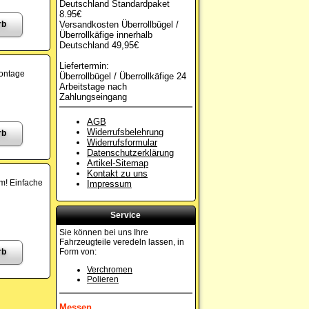
Deutschland Standardpaket
8.95€
Versandkosten Überrollbügel /
Überrollkäfige innerhalb
Deutschland 49,95€
Liefertermin:
Montage
Überrollbügel / Überrollkäfige 24
Arbeitstage nach
Zahlungseingang
AGB
Widerrufsbelehrung
Widerrufsformular
Datenschutzerklärung
Artikel-Sitemap
Kontakt zu uns
m! Einfache
Impressum
Service
Sie können bei uns Ihre
Fahrzeugteile veredeln lassen, in
Form von:
Verchromen
Polieren
Messen