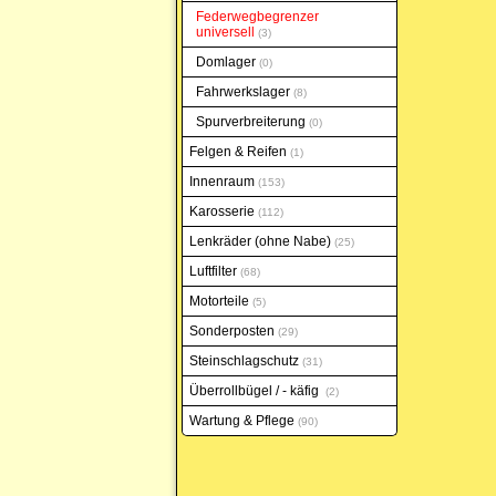
Federwegbegrenzer
universell
3
Domlager
0
Fahrwerkslager
8
Spurverbreiterung
0
Felgen & Reifen
1
Innenraum
153
Karosserie
112
Lenkräder (ohne Nabe)
25
Luftfilter
68
Motorteile
5
Sonderposten
29
Steinschlagschutz
31
Überrollbügel / - käfig
2
Wartung & Pflege
90