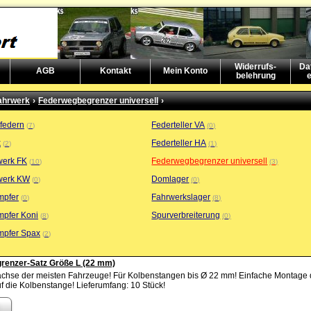
Widerrufs-
Da
AGB
Kontakt
Mein Konto
belehrung
e
ahrwerk
›
Federwegbegrenzer universell
›
sfedern
Federteller VA
7
0
k
Federteller HA
2
1
werk FK
Federwegbegrenzer universell
10
3
werk KW
Domlager
0
0
mpfer
Fahrwerkslager
0
8
mpfer Koni
Spurverbreiterung
8
0
mpfer Spax
2
renzer-Satz Größe L (22 mm)
rachse der meisten Fahrzeuge! Für Kolbenstangen bis Ø 22 mm! Einfache Montage 
f die Kolbenstange! Lieferumfang: 10 Stück!