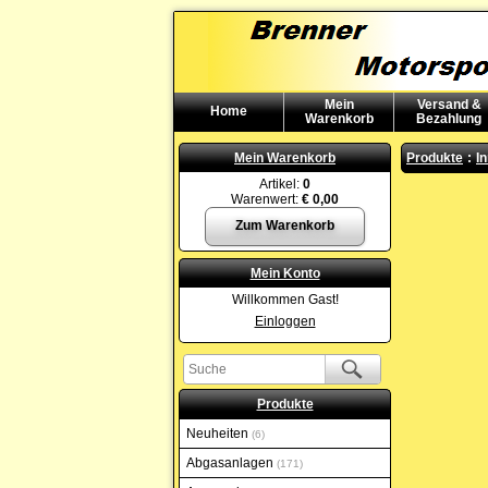
Mein
Versand &
Home
Warenkorb
Bezahlung
Mein Warenkorb
Produkte
:
I
Artikel:
0
Warenwert:
€ 0,00
Zum Warenkorb
Mein Konto
Willkommen Gast!
Einloggen
Produkte
Neuheiten
6
Abgasanlagen
171