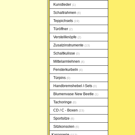
Kunstleder
1
Schaltrahmen
6
Teppichsets
19
Türöffner
2
Verstellknöpfe
2
Zusatzinstrumente
13
Schaltkulisse
0
Mittelarmlehnen
4
Fensterkurbeln
4
Türpins
0
Handbremshebel /-Sets
0
Blumenvase New Beetle
1
Tachoringe
0
CD / C - Boxen
23
Sportsitze
6
Sitzkonsolen
6
Karosserie
112