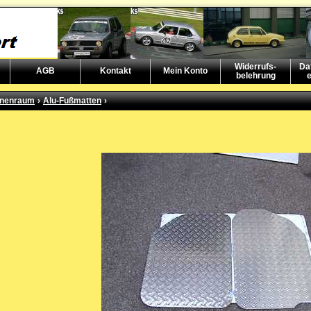
Widerrufs-
Da
AGB
Kontakt
Mein Konto
belehrung
e
nnenraum
›
Alu-Fußmatten
›