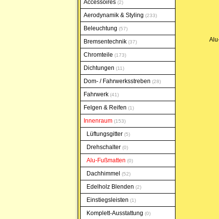
Accessoires
2
Aerodynamik & Styling
233
Beleuchtung
57
Alu
Bremsentechnik
37
Chromteile
173
Dichtungen
11
Dom- / Fahrwerksstreben
28
Fahrwerk
41
Felgen & Reifen
1
Innenraum
153
Lüftungsgitter
5
Drehschalter
0
Alu-Fußmatten
0
Dachhimmel
52
Edelholz Blenden
2
Einstiegsleisten
1
Komplett-Ausstattung
0