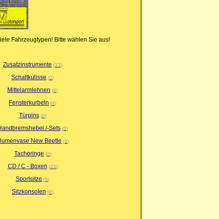
iele Fahrzeugtypen! Bitte wählen Sie aus!
Zusatzinstrumente
13
Schaltkulisse
0
Mittelarmlehnen
4
Fensterkurbeln
4
Türpins
0
Handbremshebel /-Sets
0
lumenvase New Beetle
1
Tachoringe
0
CD / C - Boxen
23
Sportsitze
6
Sitzkonsolen
6