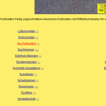
-Fußmatten Fertig zugeschnittene Aluminium-Fußmatten mit Riffelblechstruktur für v
Lüftungsgitter
5
Drehschalter
0
Alu-Fußmatten
0
Dachhimmel
52
Edelholz Blenden
2
Einstiegsleisten
1
Komplett-Ausstattung
B
0
Kunstleder
1
Schaltrahmen
6
Teppichsets
19
Türöffner
2
Verstellknöpfe
2