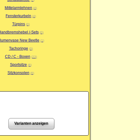
Mittelarmlehnen
4
Fensterkurbeln
4
Türpins
0
Handbremshebel /-Sets
0
lumenvase New Beetle
1
Tachoringe
0
CD / C - Boxen
23
Sportsitze
6
Sitzkonsolen
6
Varianten anzeigen