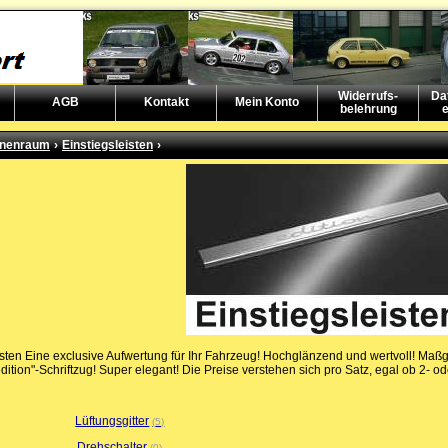
Widerrufs-
Da
AGB
Kontakt
Mein Konto
belehrung
e
nnenraum
›
Einstiegsleisten
›
isten Eine exclusive Aufwertung für Ihr Fahrzeug! Hochglänzend und wertvoll! Maß
edition"-Schriftzug! Super elegant! Die Preise verstehen sich pro Satz, egal ob 2- o
Lüftungsgitter
5
Drehschalter
0