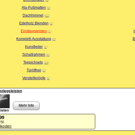
Alu-Fußmatten
0
Dachhimmel
52
Edelholz Blenden
2
Einstiegsleisten
1
Komplett-Ausstattung
B
0
Kunstleder
1
Schaltrahmen
6
Teppichsets
19
Türöffner
2
Verstellknöpfe
2
stiegsleisten
Mehr Info
,99
St.
dkosten