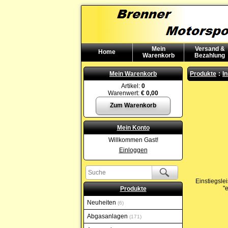
Mein
Versand &
Home
Warenkorb
Bezahlung
Mein Warenkorb
Produkte
:
I
Artikel:
0
Warenwert:
€ 0,00
Zum Warenkorb
Mein Konto
Willkommen Gast!
Einloggen
Einstiegsle
"
Produkte
Neuheiten
6
Abgasanlagen
171