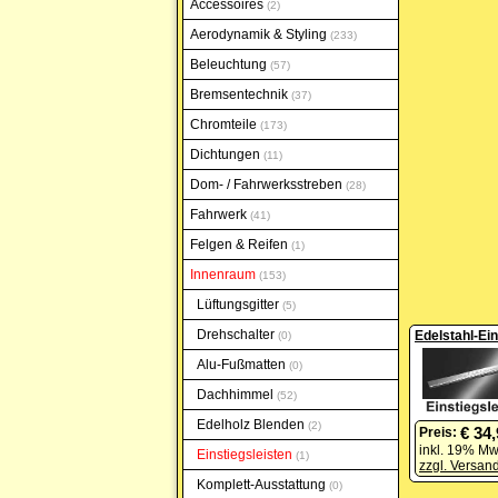
Accessoires
2
Aerodynamik & Styling
233
Beleuchtung
57
Bremsentechnik
37
Chromteile
173
Dichtungen
11
Dom- / Fahrwerksstreben
28
Fahrwerk
41
Felgen & Reifen
1
Innenraum
153
Lüftungsgitter
5
Drehschalter
Edelstahl-Ein
0
Alu-Fußmatten
0
Dachhimmel
52
Edelholz Blenden
2
€ 34
Preis:
inkl. 19% Mw
Einstiegsleisten
1
zzgl. Versan
Komplett-Ausstattung
0