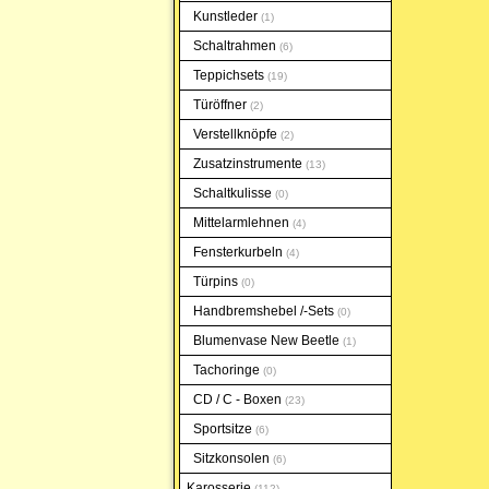
Kunstleder
1
Schaltrahmen
6
Teppichsets
19
Türöffner
2
Verstellknöpfe
2
Zusatzinstrumente
13
Schaltkulisse
0
Mittelarmlehnen
4
Fensterkurbeln
4
Türpins
0
Handbremshebel /-Sets
0
Blumenvase New Beetle
1
Tachoringe
0
CD / C - Boxen
23
Sportsitze
6
Sitzkonsolen
6
Karosserie
112