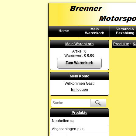
Mein
Versand &
Home
Warenkorb
Bezahlung
Mein Warenkorb
Produkte
:
K
Artikel:
0
Warenwert:
€ 0,00
Zum Warenkorb
Mein Konto
Willkommen Gast!
Einloggen
Produkte
Neuheiten
6
Abgasanlagen
171