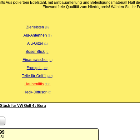
fts Aus poliertem Edelstahl, mit Einbauanleitung und Befestigungsmaterial! Hält d
Einwandfreie Qualität zum Niedrigpreis! Wählen Sie Ihr 
Zierleisten
8
Alu-Antennen
3
Alu-Gitter
1
Böser Blick
9
Einarmwischer
2
Frontgrill
15
Teile für Golf 1
47
Haubenlifts
12
Heck-Diffusor
0
 Stück für VW Golf 4 / Bora
,99
St.