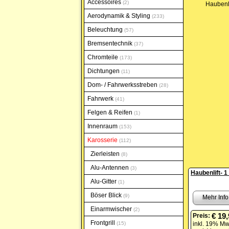
Accessoires
2
Haubenli
Aerodynamik & Styling
233
Beleuchtung
57
Bremsentechnik
37
Chromteile
173
Dichtungen
11
Dom- / Fahrwerksstreben
28
Fahrwerk
41
Felgen & Reifen
1
Innenraum
153
Karosserie
112
Zierleisten
8
Alu-Antennen
3
Haubenlift- 1
Alu-Gitter
1
Böser Blick
9
Mehr Info
Einarmwischer
2
€ 19
Preis:
Frontgrill
15
inkl. 19% Mw