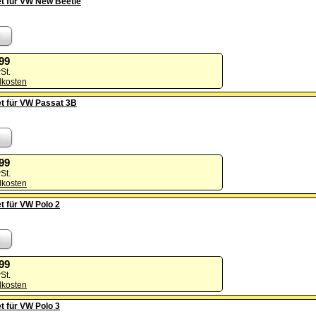
et für VW New Beetle
,99
St.
dkosten
et für VW Passat 3B
,99
St.
dkosten
t für VW Polo 2
,99
St.
dkosten
t für VW Polo 3