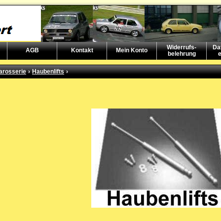
Widerrufs-
Da
AGB
Kontakt
Mein Konto
belehrung
e
arosserie
›
Haubenlifts
›