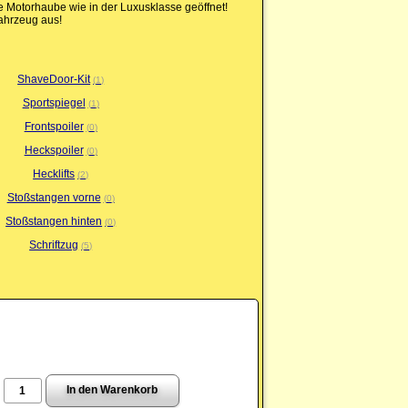
ie Motorhaube wie in der Luxusklasse geöffnet!
Fahrzeug aus!
ShaveDoor-Kit
1
Sportspiegel
1
Frontspoiler
0
Heckspoiler
0
Hecklifts
2
Stoßstangen vorne
0
Stoßstangen hinten
0
Schriftzug
5