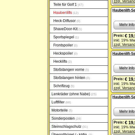
zzgl. Versan
Teile für Golf 1
47
Haubenlift-Se
Haubenlifts
12
Heck-Diffusor
0
Mehr Info
ShaveDoor-Kit
1
€ 19
Preis:
Sportspiegel
1
inkl. 19% Mw
zzgl. Versan
Frontspoiler
0
Heckspoiler
Haubenlift-Se
0
Hecklifts
2
Mehr Info
Stoßstangen vorne
0
Stoßstangen hinten
0
€ 19
Preis:
inkl. 19% Mw
Schriftzug
5
zzgl. Versan
Lenkräder (ohne Nabe)
25
Haubenlift-Se
Luftfilter
68
Motorteile
5
Mehr Info
Sonderposten
29
€ 19
Preis:
Steinschlagschutz
31
inkl. 19% Mw
zzgl. Versan
Überrollbügel / - käfig
2