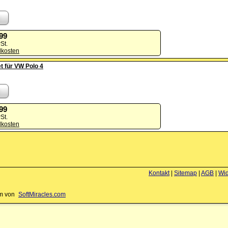
,99
St.
dkosten
t für VW Polo 4
,99
St.
dkosten
Kontakt
|
Sitemap
|
AGB
|
Wid
em von
SoftMiracles.com