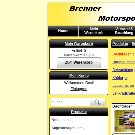
Mein
Versand &
Home
Warenkorb
Bezahlung
Mein Warenkorb
Produkte
:
S
Artikel:
0
Dachträger
1
Warenwert:
€ 0,00
Handleuchte
Zum Warenkorb
Beleuchtung
Mein Konto
Kühler
2
Willkommen Gast!
Lautsprecher
Einloggen
Lenkradkrall
Dachträger
Produkte
Neuheiten
6
Abgasanlagen
171