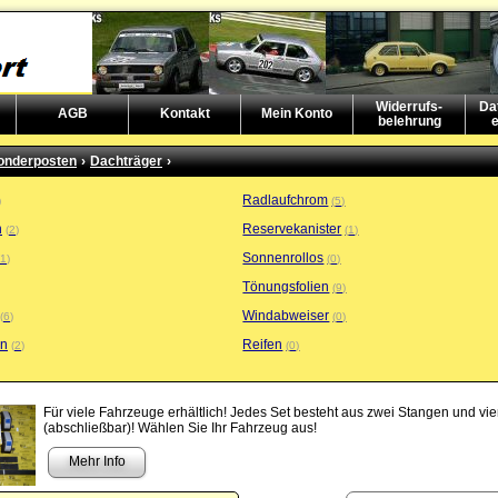
Widerrufs-
Da
AGB
Kontakt
Mein Konto
belehrung
e
onderposten
›
Dachträger
›
Radlaufchrom
5
n
Reservekanister
2
1
Sonnenrollos
1
0
Tönungsfolien
9
Windabweiser
6
0
en
Reifen
2
0
Für viele Fahrzeuge erhältlich! Jedes Set besteht aus zwei Stangen und vi
(abschließbar)! Wählen Sie Ihr Fahrzeug aus!
Mehr Info