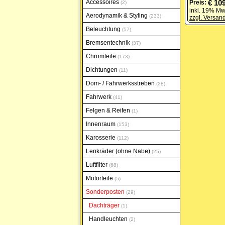
Accessoires
€ 10
Preis:
2
inkl. 19% Mw
Aerodynamik & Styling
233
zzgl. Versan
Beleuchtung
57
Bremsentechnik
37
Chromteile
173
Dichtungen
11
Dom- / Fahrwerksstreben
28
Fahrwerk
41
Felgen & Reifen
1
Innenraum
153
Karosserie
112
Lenkräder (ohne Nabe)
25
Luftfilter
68
Motorteile
5
Sonderposten
29
Dachträger
1
Handleuchten
2