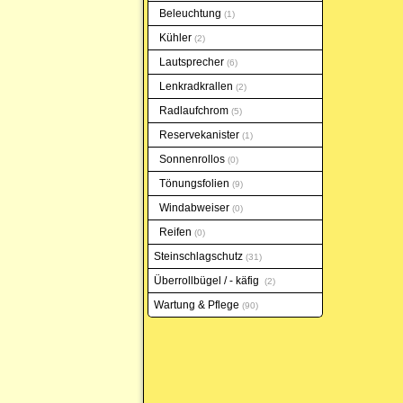
Beleuchtung
1
Kühler
2
Lautsprecher
6
Lenkradkrallen
2
Radlaufchrom
5
Reservekanister
1
Sonnenrollos
0
Tönungsfolien
9
Windabweiser
0
Reifen
0
Steinschlagschutz
31
Überrollbügel / - käfig
2
Wartung & Pflege
90