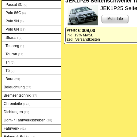
JEK1P25 Seitenschweller fü
Passat 3C
0
JEK1P25 Seiten
Polo 86C
4
Mehr Info
Polo 9N
8
Polo 6N
18
€ 309,00
Preis:
inkl. 19% MwSt.
Sharan
2
zzgl. Versandkosten
Touareg
1
Touran
11
T4
9
T5
0
Bora
23
Beleuchtung
57
Bremsentechnik
37
Chromteile
173
Dichtungen
11
Dom- / Fahrwerksstreben
28
Fahrwerk
41
Felgen & Reifen
1