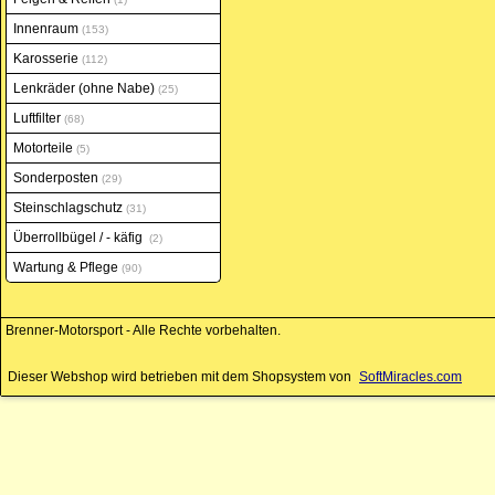
Innenraum
153
Karosserie
112
Lenkräder (ohne Nabe)
25
Luftfilter
68
Motorteile
5
Sonderposten
29
Steinschlagschutz
31
Überrollbügel / - käfig
2
Wartung & Pflege
90
Brenner-Motorsport - Alle Rechte vorbehalten.
Dieser Webshop wird betrieben mit dem Shopsystem von
SoftMiracles.com