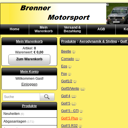
Mein
Versand &
Home
AGB
Ko
Warenkorb
Bezahlung
Mein Warenkorb
Produkte
:
Aerodynamik & Styling
›
Golf
Artikel:
0
Beetle
5
Warenwert:
€ 0,00
Corrado
Zum Warenkorb
11
Eos
1
Mein Konto
Fox
3
Willkommen Gast!
Golf1/2
5
Einloggen
Golf3/Vento
42
Golf 4
26
Golf 5
17
Produkte
Golf 5 - GTI
3
Neuheiten
6
Golf 5 Plus
3
Abgasanlagen
171
Golf 5 R32
3