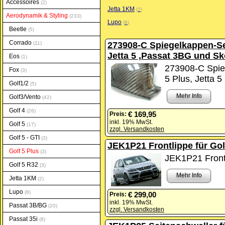
Accessoires
2
Jetta 1KM
2
Aerodynamik & Styling
233
Lupo
8
Beetle
5
Corrado
11
273908-C Spiegelkappen-Set
Jetta 5 ,Passat 3BG und Sk
Eos
1
273908-C Spieg
Fox
3
5 Plus, Jetta 
Golf1/2
5
Mehr Info
Golf3/Vento
42
Golf 4
26
€ 169,95
Preis:
inkl. 19% MwSt.
Golf 5
17
zzgl. Versandkosten
Golf 5 - GTI
3
JEK1P21 Frontlippe für Gol
Golf 5 Plus
3
JEK1P21 Frontl
Golf 5 R32
3
Mehr Info
Jetta 1KM
2
Lupo
8
€ 299,00
Preis:
inkl. 19% MwSt.
Passat 3B/BG
20
zzgl. Versandkosten
Passat 35i
8